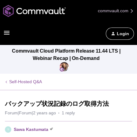
commvault.com
Login
Commvault Cloud Platform Release 11.44 LTS |
Webinar Recap | On-Demand
Self-Hosted Q&A
バックアップ状況記録のログ取得方法
Forum|Forum|2 years ago
1 reply
Sawa Kastumata
S